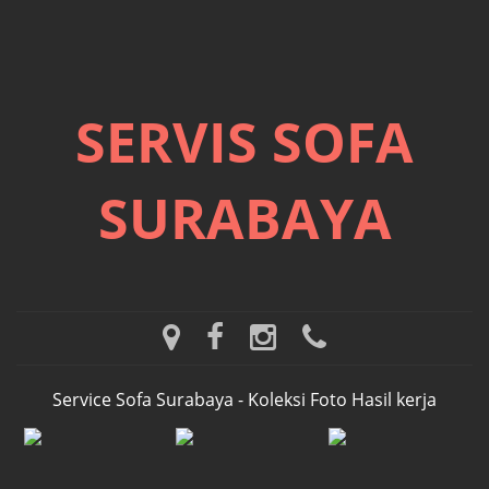
SERVIS SOFA
SURABAYA
m
f
i
w
a
a
n
h
p
c
s
a
Service Sofa Surabaya - Koleksi Foto Hasil kerja
s
e
t
t
b
a
s