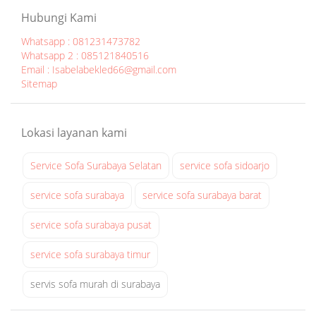
a
a
Hubungi Kami
y
B
Whatsapp : 081231473782
a
e
Whatsapp 2 : 085121840516
at
k
Email : Isabelabekled66@gmail.com
1
Sitemap
l
3
e
:
d
Lokasi layanan kami
3
|
3
s
Service Sofa Surabaya Selatan
service sofa sidoarjo
e
r
service sofa surabaya
service sofa surabaya barat
v
service sofa surabaya pusat
i
s
service sofa surabaya timur
s
o
servis sofa murah di surabaya
f