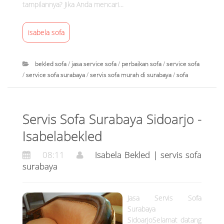
tampilannya? Jika Anda mencari...
s
s
isabela sofa
o
f
a
bekled sofa
/
jasa service sofa
/
perbaikan sofa
/
service sofa
s
/
service sofa surabaya
/
servis sofa murah di surabaya
/
sofa
u
I
r
s
a
Servis Sofa Surabaya Sidoarjo -
a
b
b
Isabelabekled
a
e
y
08:11
Isabela Bekled | servis sofa
l
a
surabaya
a
at
B
1
e
3
Jasa Servis Sofa
k
:
Surabaya
l
SidoarjoSelamat datang
4