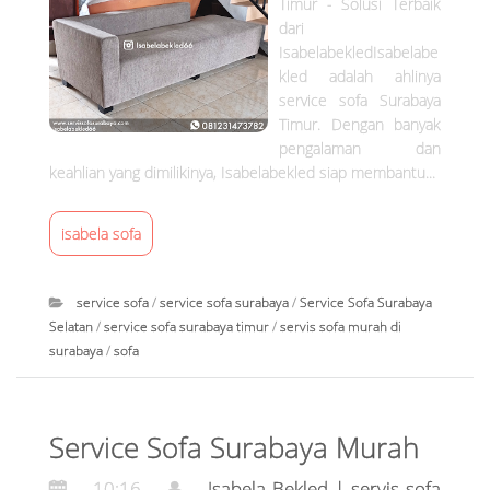
Timur - Solusi Terbaik
f
dari
IsabelabekledIsabelabe
a
kled adalah ahlinya
service sofa Surabaya
m
Timur. Dengan banyak
u
pengalaman dan
keahlian yang dimilikinya, Isabelabekled siap membantu...
r
isabela sofa
a
h
service sofa
/
service sofa surabaya
/
Service Sofa Surabaya
d
Selatan
/
service sofa surabaya timur
/
servis sofa murah di
surabaya
/
sofa
i
I
s
s
Service Sofa Surabaya Murah
a
u
b
10:16
Isabela Bekled | servis sofa