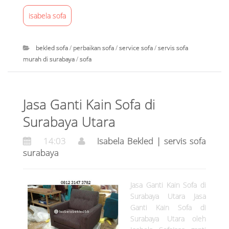
6
r
isabela sofa
v
i
bekled sofa
/
perbaikan sofa
/
service sofa
/
servis sofa
s
murah di surabaya
/
sofa
s
o
I
f
s
a
Jasa Ganti Kain Sofa di
a
s
b
Surabaya Utara
u
e
r
14:03
Isabela Bekled | servis sofa
l
a
surabaya
a
b
B
a
e
Jasa Ganti Kain Sofa di
y
k
Surabaya Utara Jasa
a
l
Ganti Kain Sofa di
at
e
Surabaya Utara oleh
1