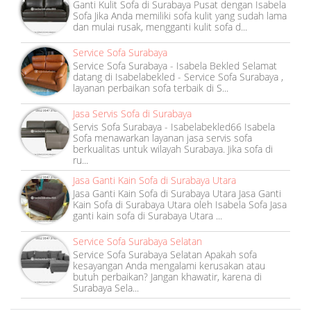
Ganti Kulit Sofa di Surabaya Pusat dengan Isabela
Sofa Jika Anda memiliki sofa kulit yang sudah lama
dan mulai rusak, mengganti kulit sofa d...
Service Sofa Surabaya
Service Sofa Surabaya - Isabela Bekled Selamat
datang di Isabelabekled - Service Sofa Surabaya ,
layanan perbaikan sofa terbaik di S...
Jasa Servis Sofa di Surabaya
Servis Sofa Surabaya - Isabelabekled66 Isabela
Sofa menawarkan layanan jasa servis sofa
berkualitas untuk wilayah Surabaya. Jika sofa di
ru...
Jasa Ganti Kain Sofa di Surabaya Utara
Jasa Ganti Kain Sofa di Surabaya Utara Jasa Ganti
Kain Sofa di Surabaya Utara oleh Isabela Sofa Jasa
ganti kain sofa di Surabaya Utara ...
Service Sofa Surabaya Selatan
Service Sofa Surabaya Selatan Apakah sofa
kesayangan Anda mengalami kerusakan atau
butuh perbaikan? Jangan khawatir, karena di
Surabaya Sela...