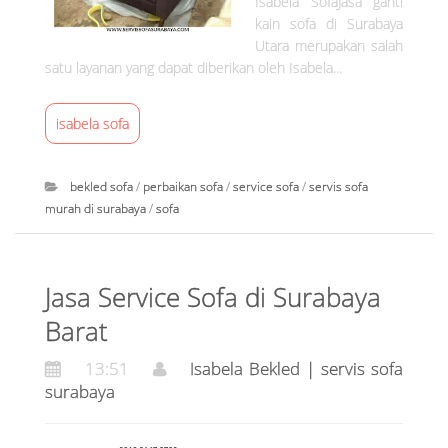
d
Isabela SofaJasa ganti
4
kain sofa di Surabaya
|
Utara merupakan salah
:
s
satu layanan yang dapat diberikan oleh Isabela...
4
e
8
r
isabela sofa
v
i
s
bekled sofa
/
perbaikan sofa
/
service sofa
/
servis sofa
s
murah di surabaya
/
sofa
o
I
f
s
a
Jasa Service Sofa di Surabaya
a
s
b
Barat
u
e
r
13:51
Isabela Bekled | servis sofa
l
a
surabaya
a
b
B
a
e