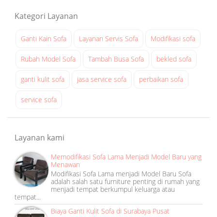
a
s
Kategori Layanan
u
r
Ganti Kain Sofa
Layanan Servis Sofa
Modifikasi sofa
a
Rubah Model Sofa
Tambah Busa Sofa
bekled sofa
b
a
ganti kulit sofa
jasa service sofa
perbaikan sofa
y
a
service sofa
at
0
8
Layanan kami
:
Memodifikasi Sofa Lama Menjadi Model Baru yang
1
Menawan
1
Modifikasi Sofa Lama menjadi Model Baru Sofa
adalah salah satu furniture penting di rumah yang
menjadi tempat berkumpul keluarga atau
tempat...
Biaya Ganti Kulit Sofa di Surabaya Pusat