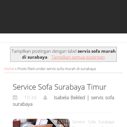
o
g
a
o
r
p
k
a
p
m
s
Tampilkan postingan dengan label
servis sofa murah
e
di surabaya
.
Tampilkan semua postingan
r
Home
» Posts filed under servis sofa murah di surabaya
v
Service Sofa Surabaya Timur
i
10:34
Isabela Bekled | servis sofa
s
surabaya
s
o
Service Sofa Surabaya