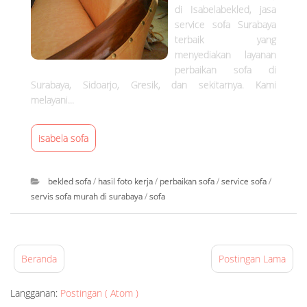
e
di Isabelabekled, jasa
3
d
service sofa Surabaya
terbaik yang
|
menyediakan layanan
s
perbaikan sofa di
e
Surabaya, Sidoarjo, Gresik, dan sekitarnya. Kami
r
melayani...
v
i
isabela sofa
s
s
o
bekled sofa
/
hasil foto kerja
/
perbaikan sofa
/
service sofa
/
f
servis sofa murah di surabaya
/
sofa
a
I
s
s
u
a
Beranda
Postingan Lama
r
b
a
e
Langganan:
Postingan ( Atom )
b
l