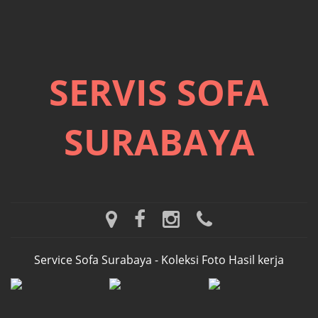
SERVIS SOFA
SURABAYA
m
f
i
w
a
a
n
h
p
c
s
a
Service Sofa Surabaya - Koleksi Foto Hasil kerja
s
e
t
t
b
a
s