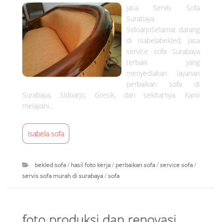
o
Jasa Servis Sofa
Surabaya
k
SidoarjoSelamat datang
di Isabelabekled, jasa
e
service sofa Surabaya
terbaik yang
r
menyediakan layanan
perbaikan sofa di
j
Surabaya, Sidoarjo, Gresik, dan sekitarnya. Kami
melayani...
a
isabela sofa
bekled sofa
/
hasil foto kerja
/
perbaikan sofa
/
service sofa
/
servis sofa murah di surabaya
/
sofa
I
s
foto produksi dan renovasi
a