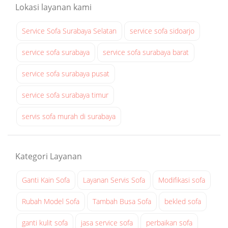
d
Lokasi layanan kami
:
|
3
s
Service Sofa Surabaya Selatan
service sofa sidoarjo
4
e
r
service sofa surabaya
service sofa surabaya barat
v
service sofa surabaya pusat
i
s
service sofa surabaya timur
s
o
servis sofa murah di surabaya
f
a
s
Kategori Layanan
u
r
Ganti Kain Sofa
Layanan Servis Sofa
Modifikasi sofa
a
Rubah Model Sofa
Tambah Busa Sofa
bekled sofa
b
a
ganti kulit sofa
jasa service sofa
perbaikan sofa