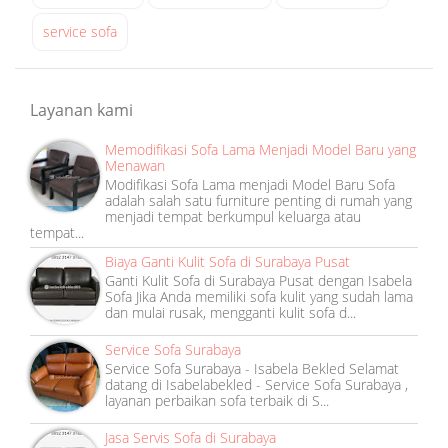
y
a
service sofa
at
1
7
Layanan kami
:
Memodifikasi Sofa Lama Menjadi Model Baru yang
4
Menawan
8
Modifikasi Sofa Lama menjadi Model Baru Sofa
adalah salah satu furniture penting di rumah yang
menjadi tempat berkumpul keluarga atau
tempat...
Biaya Ganti Kulit Sofa di Surabaya Pusat
Ganti Kulit Sofa di Surabaya Pusat dengan Isabela
Sofa Jika Anda memiliki sofa kulit yang sudah lama
dan mulai rusak, mengganti kulit sofa d...
Service Sofa Surabaya
Service Sofa Surabaya - Isabela Bekled Selamat
datang di Isabelabekled - Service Sofa Surabaya ,
layanan perbaikan sofa terbaik di S...
Jasa Servis Sofa di Surabaya