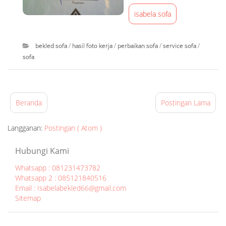
v
isabela sofa
i
s
bekled sofa
/
hasil foto kerja
/
perbaikan sofa
/
service sofa
/
s
sofa
o
f
I
a
s
s
a
Beranda
Postingan Lama
u
b
r
e
Langganan:
Postingan ( Atom )
a
l
b
a
Hubungi Kami
a
B
Whatsapp : 081231473782
y
e
Whatsapp 2 : 085121840516
a
k
Email : Isabelabekled66@gmail.com
Sitemap
at
l
0
e
8