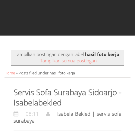
o
g
a
o
r
p
k
a
p
m
h
Tampilkan postingan dengan label
hasil foto kerja
.
a
Tampilkan semua postingan
s
Home
» Posts filed under hasil foto kerja
i
Servis Sofa Surabaya Sidoarjo -
l
Isabelabekled
f
08:11
Isabela Bekled | servis sofa
o
surabaya
t