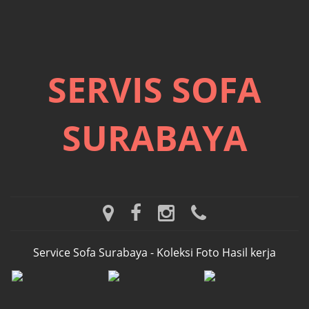
SERVIS SOFA
SURABAYA
m
f
i
w
a
a
n
h
p
c
s
a
Service Sofa Surabaya - Koleksi Foto Hasil kerja
s
e
t
t
b
a
s