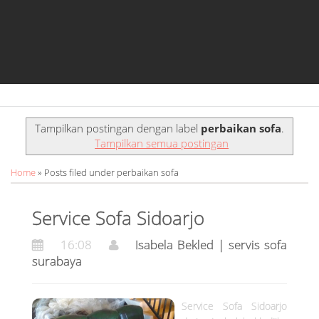
o
g
a
o
r
p
k
a
p
m
p
Tampilkan postingan dengan label
perbaikan sofa
.
e
Tampilkan semua postingan
r
Home
» Posts filed under perbaikan sofa
b
Service Sofa Sidoarjo
a
16:08
Isabela Bekled | servis sofa
i
surabaya
k
a
Service Sofa Sidoarjo