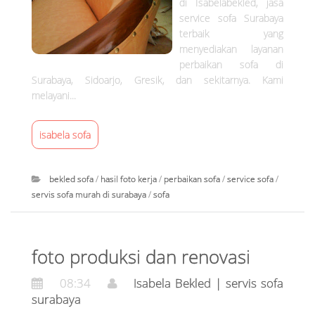
e
di Isabelabekled, jasa
3
d
service sofa Surabaya
terbaik yang
|
menyediakan layanan
s
perbaikan sofa di
e
Surabaya, Sidoarjo, Gresik, dan sekitarnya. Kami
r
melayani...
v
i
isabela sofa
s
s
o
bekled sofa
/
hasil foto kerja
/
perbaikan sofa
/
service sofa
/
f
servis sofa murah di surabaya
/
sofa
a
I
s
s
u
foto produksi dan renovasi
a
r
b
a
08:34
Isabela Bekled | servis sofa
e
surabaya
b
l