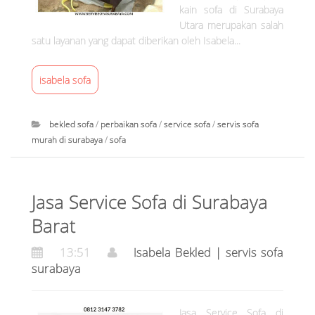
4
kain sofa di Surabaya
|
:
Utara merupakan salah
s
4
satu layanan yang dapat diberikan oleh Isabela...
e
1
r
isabela sofa
v
i
s
bekled sofa
/
perbaikan sofa
/
service sofa
/
servis sofa
s
murah di surabaya
/
sofa
o
I
f
s
a
Jasa Service Sofa di Surabaya
a
s
b
Barat
u
e
r
13:51
Isabela Bekled | servis sofa
l
a
surabaya
a
b
B
a
e
y
Jasa Service Sofa di