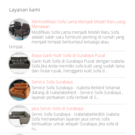
7
Layanan kami
:
Memodifikasi Sofa Lama Menjadi Model Baru yang
4
Menawan
8
Modifikasi Sofa Lama menjadi Model Baru Sofa
adalah salah satu furniture penting di rumah yang
menjadi tempat berkumpul keluarga atau
tempat...
Biaya Ganti Kulit Sofa di Surabaya Pusat
Ganti Kulit Sofa di Surabaya Pusat dengan Isabela
Sofa Jika Anda memiliki sofa kulit yang sudah lama
dan mulai rusak, mengganti kulit sofa d...
Service Sofa Surabaya
Service Sofa Surabaya - Isabela Bekled Selamat
datang di Isabelabekled - Service Sofa Surabaya ,
layanan perbaikan sofa terbaik di S...
Jasa Servis Sofa di Surabaya
Servis Sofa Surabaya - Isabelabekled66 Isabela
Sofa menawarkan layanan jasa servis sofa
berkualitas untuk wilayah Surabaya. Jika sofa di
ru...