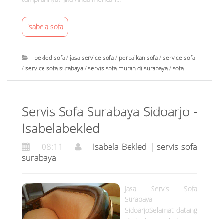
s
s
isabela sofa
o
f
a
bekled sofa
/
jasa service sofa
/
perbaikan sofa
/
service sofa
s
/
service sofa surabaya
/
servis sofa murah di surabaya
/
sofa
u
I
r
s
a
Servis Sofa Surabaya Sidoarjo -
a
b
b
Isabelabekled
a
e
y
08:11
Isabela Bekled | servis sofa
l
a
surabaya
a
at
B
1
e
3
Jasa Servis Sofa
k
:
Surabaya
l
SidoarjoSelamat datang
4