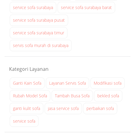
r
service sofa surabaya
service sofa surabaya barat
v
service sofa surabaya pusat
i
s
service sofa surabaya timur
s
o
servis sofa murah di surabaya
f
a
s
Kategori Layanan
u
r
Ganti Kain Sofa
Layanan Servis Sofa
Modifikasi sofa
a
Rubah Model Sofa
Tambah Busa Sofa
bekled sofa
b
a
ganti kulit sofa
jasa service sofa
perbaikan sofa
y
a
service sofa
at
1