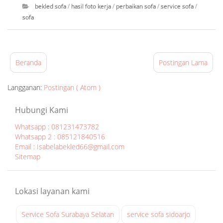
bekled sofa
/
hasil foto kerja
/
perbaikan sofa
/
service sofa
/
s
sofa
o
f
I
a
s
s
a
Beranda
Postingan Lama
u
b
r
e
Langganan:
Postingan ( Atom )
a
l
b
a
Hubungi Kami
a
B
Whatsapp : 081231473782
y
e
Whatsapp 2 : 085121840516
a
k
Email : Isabelabekled66@gmail.com
Sitemap
at
l
0
e
8
d
Lokasi layanan kami
:
|
3
s
Service Sofa Surabaya Selatan
service sofa sidoarjo
4
e