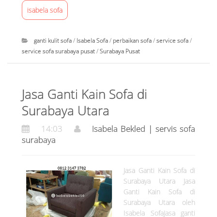
r
isabela sofa
v
i
s
ganti kulit sofa
/
Isabela Sofa
/
perbaikan sofa
/
service sofa
/
s
service sofa surabaya pusat
/
Surabaya Pusat
o
I
f
s
a
Jasa Ganti Kain Sofa di
a
s
b
Surabaya Utara
u
e
r
14:03
Isabela Bekled | servis sofa
l
a
surabaya
a
b
B
a
e
y
Jasa Ganti Kain Sofa di
k
a
Surabaya Utara Jasa
l
Ganti Kain Sofa di
at
e
Surabaya Utara oleh
1
d
Isabela SofaJasa ganti