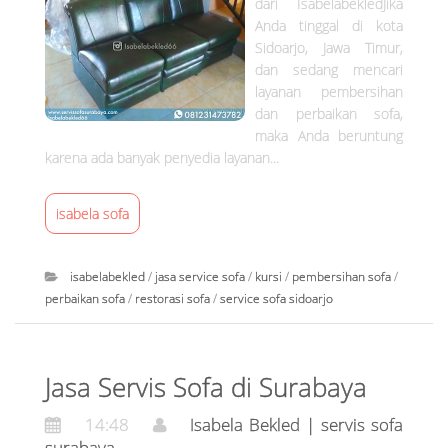
dari IsabelabekledJika
n
Anda tinggal di kota
Sidoarjo, Jawa Timur,
s
dan sedang mencari
layanan pembersihan
o
dan perbaikan sofa,
f
maka Anda beruntung
karena ada banyak penyedia layanan...
a
isabela sofa
isabelabekled
/
jasa service sofa
/
kursi
/
pembersihan sofa
/
perbaikan sofa
/
restorasi sofa
/
service sofa sidoarjo
I
s
Jasa Servis Sofa di Surabaya
a
b
14:48
Isabela Bekled | servis sofa
e
surabaya