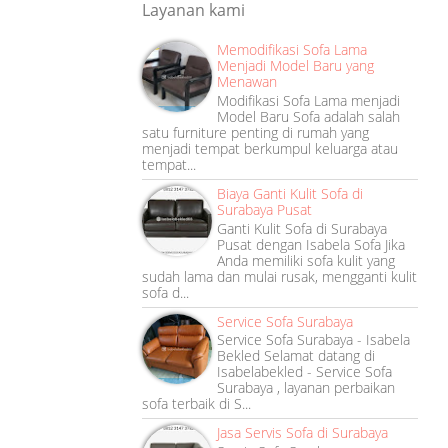
Layanan kami
Memodifikasi Sofa Lama
Menjadi Model Baru yang
Menawan
Modifikasi Sofa Lama menjadi
Model Baru Sofa adalah salah
satu furniture penting di rumah yang
menjadi tempat berkumpul keluarga atau
tempat...
Biaya Ganti Kulit Sofa di
Surabaya Pusat
Ganti Kulit Sofa di Surabaya
Pusat dengan Isabela Sofa Jika
Anda memiliki sofa kulit yang
sudah lama dan mulai rusak, mengganti kulit
sofa d...
Service Sofa Surabaya
Service Sofa Surabaya - Isabela
Bekled Selamat datang di
Isabelabekled - Service Sofa
Surabaya , layanan perbaikan
sofa terbaik di S...
Jasa Servis Sofa di Surabaya