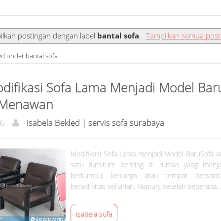
ilkan postingan dengan label
bantal sofa
.
Tampilkan semua post
led under bantal sofa
ifikasi Sofa Lama Menjadi Model Bar
 Menawan
46
Isabela Bekled | servis sofa surabaya
Modifikasi Sofa Lama menjadi Model BaruSofa a
satu furniture penting di rumah yang menj
berkumpul keluarga atau tempat bersanta
beraktivitas seharian. Namun, setelah beberapa...
isabela sofa