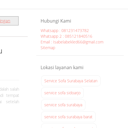
ingan
Hubungi Kami
Whatsapp : 081231473782
Whatsapp 2 : 085121840516
Email : Isabelabekled66@gmail.com
Sitemap
u
Lokasi layanan kami
Service Sofa Surabaya Selatan
dalah salah
service sofa sidoarjo
adi tempat
i setelah
service sofa surabaya
service sofa surabaya barat