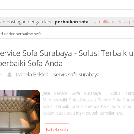
kan postingan dengan label
perbaikan sofa
.
Tampilkan semua po
led under perbaikan sofa
Service Sofa Surabaya - Solusi Terbaik 
rbaiki Sofa Anda
19
Isabela Bekled | servis sofa surabaya
Jasa Service Sofa Surabaya - Solusi Terb
Memperbaiki Sofa AndaJasa Service Sofa Surab
solusi terbaik untuk memperbaiki sofa lama
sudah rusak atau ingin diubah tampilannya...
isabela sofa