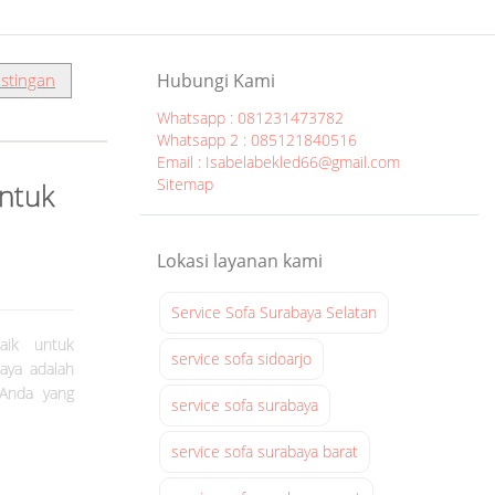
stingan
Hubungi Kami
Whatsapp : 081231473782
Whatsapp 2 : 085121840516
Email : Isabelabekled66@gmail.com
Sitemap
untuk
Lokasi layanan kami
Service Sofa Surabaya Selatan
aik untuk
service sofa sidoarjo
aya adalah
 Anda yang
service sofa surabaya
service sofa surabaya barat