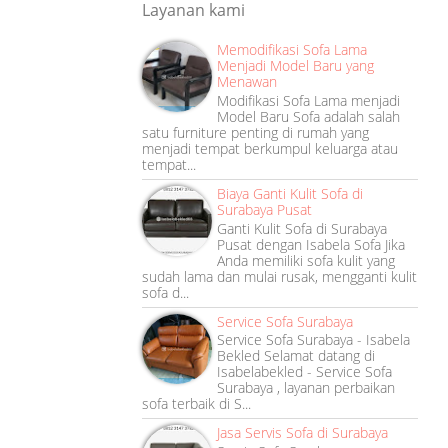
Layanan kami
Memodifikasi Sofa Lama
Menjadi Model Baru yang
Menawan
Modifikasi Sofa Lama menjadi
Model Baru Sofa adalah salah
satu furniture penting di rumah yang
menjadi tempat berkumpul keluarga atau
tempat...
Biaya Ganti Kulit Sofa di
Surabaya Pusat
Ganti Kulit Sofa di Surabaya
Pusat dengan Isabela Sofa Jika
Anda memiliki sofa kulit yang
sudah lama dan mulai rusak, mengganti kulit
sofa d...
Service Sofa Surabaya
Service Sofa Surabaya - Isabela
Bekled Selamat datang di
Isabelabekled - Service Sofa
Surabaya , layanan perbaikan
sofa terbaik di S...
Jasa Servis Sofa di Surabaya