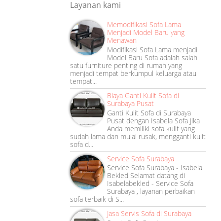
Layanan kami
Memodifikasi Sofa Lama
Menjadi Model Baru yang
Menawan
Modifikasi Sofa Lama menjadi
Model Baru Sofa adalah salah
satu furniture penting di rumah yang
menjadi tempat berkumpul keluarga atau
tempat...
Biaya Ganti Kulit Sofa di
Surabaya Pusat
Ganti Kulit Sofa di Surabaya
Pusat dengan Isabela Sofa Jika
Anda memiliki sofa kulit yang
sudah lama dan mulai rusak, mengganti kulit
sofa d...
Service Sofa Surabaya
Service Sofa Surabaya - Isabela
Bekled Selamat datang di
Isabelabekled - Service Sofa
Surabaya , layanan perbaikan
sofa terbaik di S...
Jasa Servis Sofa di Surabaya